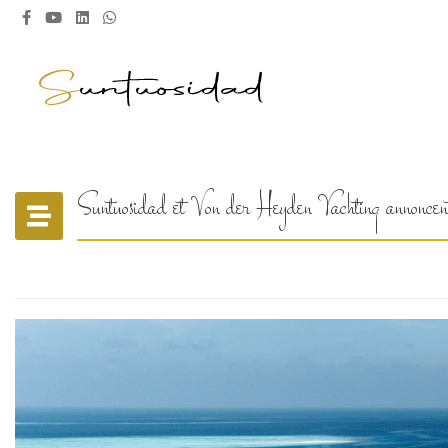
Suntuosidad et Von der Heyden Yachting annoncent 