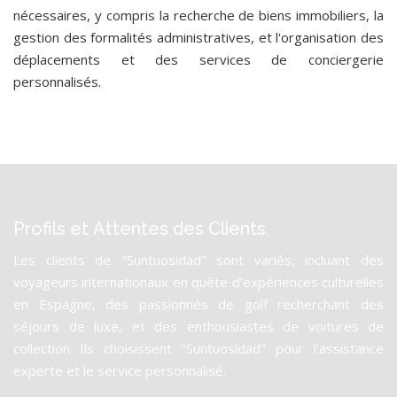
nécessaires, y compris la recherche de biens immobiliers, la
gestion des formalités administratives, et l'organisation des
déplacements et des services de conciergerie
personnalisés.
Profils et Attentes des Clients
Les clients de "Suntuosidad" sont variés, incluant des
voyageurs internationaux en quête d'expériences culturelles
en Espagne, des passionnés de golf recherchant des
séjours de luxe, et des enthousiastes de voitures de
collection Ils choisissent "Suntuosidad" pour l'assistance
experte et le service personnalisé.