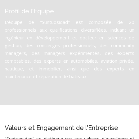
Profil de l'Équipe
L'équipe de "Suntuosidad" est composée de 20
professionnels aux qualifications diversifiées, incluant un
ingénieur en développement et docteur en sciences de
gestion, des concierges professionnels, des community
managers, des managers expérimentés, des experts
comptables, des experts en automobiles, aviation privée,
nautique, et immobilier, ainsi que des experts en
maintenance et réparation de bateaux.
Valeurs et Engagement de l'Entreprise
"Suntuosidad" se distingue par ses valeurs d'excellence et